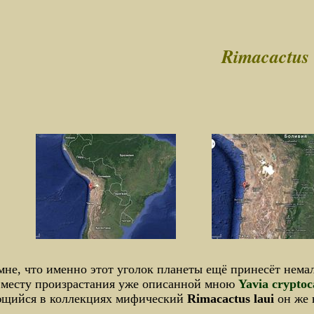
Rimacactus 
мне, что именно этот уголок планеты ещё принесёт нема
 месту произрастания уже описанной мною
Yavia crypto
ющийся в коллекциях мифический
Rimacactus
laui
он же 