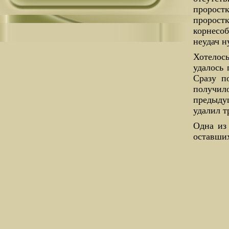
пророст
пророст
корнесо
неудач н
Хотелось
удалось 
Сразу п
получил
предыдущ
удалил 
Одна из 
оставших