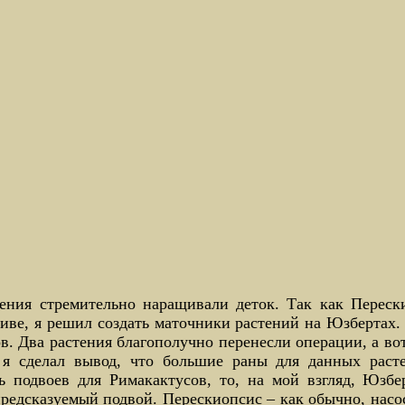
тения стремительно наращивали деток. Так как Перес
иве, я решил создать маточники растений на Юзбертах.
в. Два растения благополучно перенесли операции, а вот 
 я сделал вывод, что большие раны для данных расте
ть подвоев для Римакактусов, то, на мой взгляд, Юзб
редсказуемый подвой. Перескиопсис – как обычно, нас