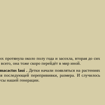
х протянула около полу года и засохла, вторая до сих
 всего, она тоже скоро перейдёт в мир иной.
imacactus
laui
.
Детки начали появляться на растениях
ля последующей перепрививки, размера. И случилось
тусы нашей генерации.