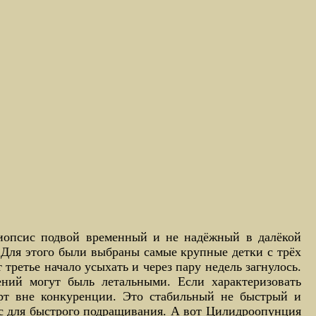
киопсис подвой временный и не надёжный в далёкой
 Для этого были выбраны самые крупные детки с трёх
третье начало усыхать и через пару недель загнулось.
ний могут быль летальными. Если характеризовать
ерт вне конкуренции. Это стабильный не быстрый и
ос для быстрого подращивания. А вот Цилидроопунция