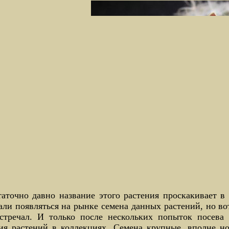
аточно давно название этого растения проскакивает в
али появляться на рынке семена данных растений, но во
встречал. И только после нескольких попыток посева 
вия растений в коллекциях. Семена крупные, вполне н