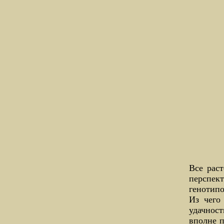
Все рас
перспект
генотипо
Из чего
удачнос
вполне п