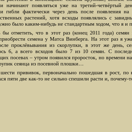
ки начинают появляться уже на третий-четвёртый ден
ки гибли фактически через день после появления на
бственных растений, хотя всходы появлялись с завидн
ужно было каким-нибудь не стандартным ходом, что я и 
 бы отметить, что в этот раз (конец 2011 года) семян
приобрести семена у Матса Винберга. На этот раз я уж
осле проклёвывания из скорлупки, в этот же день, с
ось 6, а всего всходов было 7 из 10 семян. С послед
их посевах – утром появился проросток, но времени на
трупик сеянца из посевной плошки…
шести прививок, первоначально пошедшая в рост, по к
ся пяти две как-то не сильно спешили расти и, почему-т