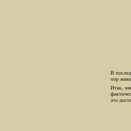
В послед
пор жива
Итак, и
фактиче
это дост